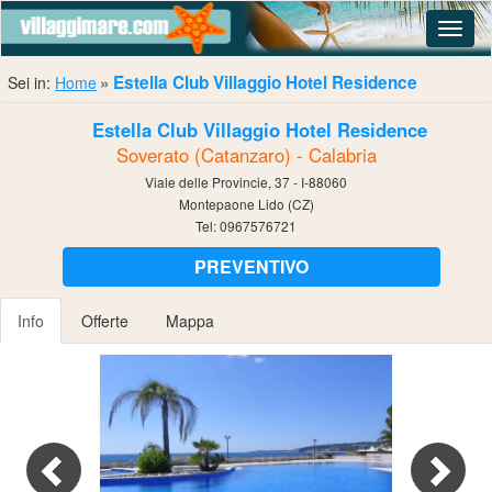
Navig
Estella Club Villaggio Hotel Residence
Sei in:
Home
Estella Club Villaggio Hotel Residence
Soverato (Catanzaro) - Calabria
Viale delle Provincie, 37 - I-88060
Montepaone Lido (CZ)
Tel:
0967576721
PREVENTIVO
Info
Offerte
Mappa
Previous
Nex