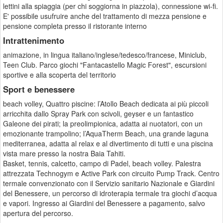
lettini alla spiaggia (per chi soggiorna in piazzola), connessione wi-fi.
E' possibile usufruire anche del trattamento di mezza pensione e
pensione completa presso il ristorante interno
Intrattenimento
animazione, in lingua italiano/inglese/tedesco/francese, Miniclub,
Teen Club. Parco giochi "Fantacastello Magic Forest", escursioni
sportive e alla scoperta del territorio
Sport e benessere
beach volley, Quattro piscine: l’Atollo Beach dedicata ai più piccoli
arricchita dallo Spray Park con scivoli, geyser e un fantastico
Galeone dei pirati; la preolimpionica, adatta ai nuotatori, con un
emozionante trampolino; l’AquaTherm Beach, una grande laguna
mediterranea, adatta al relax e al divertimento di tutti e una piscina
vista mare presso la nostra Baia Tahiti.
Basket, tennis, calcetto, campo di Padel, beach volley. Palestra
attrezzata Technogym e Active Park con circuito Pump Track. Centro
termale convenzionato con il Servizio sanitario Nazionale e Giardini
del Benessere, un percorso di idroterapia termale tra giochi d’acqua
e vapori. Ingresso ai Giardini del Benessere a pagamento, salvo
apertura del percorso.