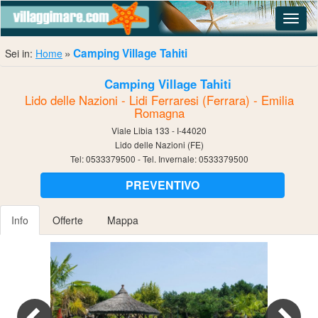
Navig
Camping Village Tahiti
Sei in:
Home
Camping Village Tahiti
Lido delle Nazioni - Lidi Ferraresi (Ferrara) - Emilia
Romagna
Viale Libia 133 - I-44020
Lido delle Nazioni (FE)
Tel:
0533379500
- Tel. Invernale:
0533379500
PREVENTIVO
Info
Offerte
Mappa
Previous
Nex