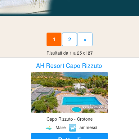
1
2
»
Risultati da 1 a 25 di
27
AH Resort Capo Rizzuto
Capo Rizzuto - Crotone
Mare
ammessi