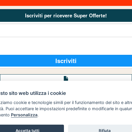
Iscriviti per ricevere Super Offerte!
Iscriviti
Avviso
legale
to sito web utilizza i cookie
Preferenze cookie
zziamo cookie e tecnologie simili per il funzionamento del sito e altr
lità. Puoi accettare le impostazioni predefinite o modificarle in qual
ento
Personalizza
.
Copyright © 2008
SVILUPPO TURISMO ITALIA S.r.L. unipersonale
Accetta tutti
Rifiuta
P.IVA: 01665350433 - R.E.A. FM-195884 Via A. Costa, 2