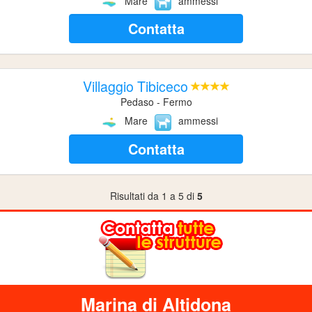
Mare
ammessi
Contatta
Villaggio Tibiceco
Pedaso - Fermo
Mare
ammessi
Contatta
Risultati da 1 a 5 di
5
Marina di Altidona