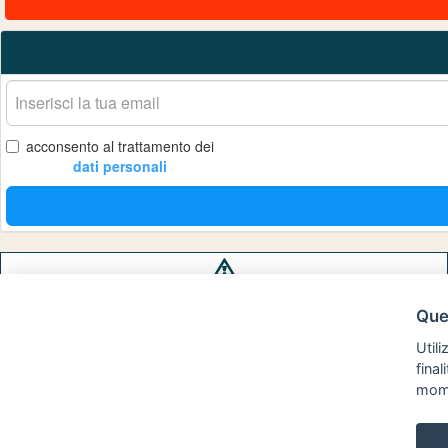
La
tua
email
acconsento al trattamento dei
dati personali
Privacy
policy
Ques
Utili
fina
mom