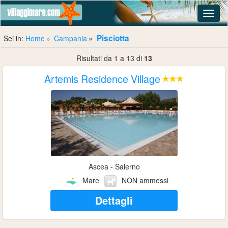
Navig
Pisciotta
Sei in:
Home
Campania
Risultati da 1 a 13 di
13
Artemis Residence Village
Ascea - Salerno
Mare
NON ammessi
Dettagli