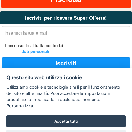
Iscriviti per ricevere Super Offerte!
La
tua
email
acconsento al trattamento dei
dati personali
Iscriviti
Questo sito web utilizza i cookie
Utilizziamo cookie e tecnologie simili per il funzionamento
Privacy
Avviso
Scrivici
policy
legale
del sito e altre finalità. Puoi accettare le impostazioni
predefinite o modificarle in qualunque momento
Preferenze cookie
Personalizza
.
Accetta tutti
Copyright © 2008
SVILUPPO TURISMO ITALIA S.r.L. unipersonale