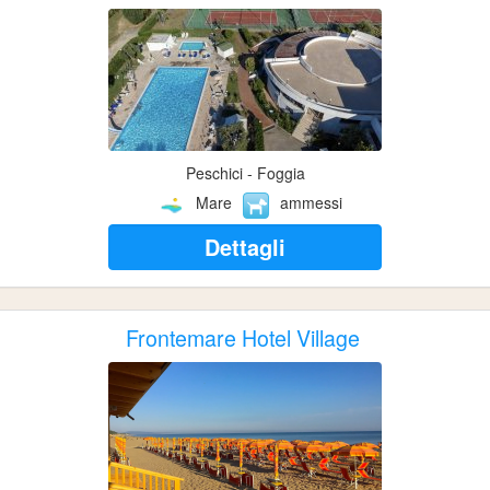
Peschici - Foggia
Mare
ammessi
Dettagli
Frontemare Hotel Village