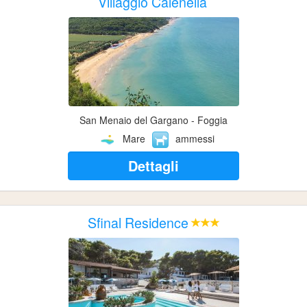
Villaggio Calenella
San Menaio del Gargano - Foggia
Mare
ammessi
Dettagli
Sfinal Residence