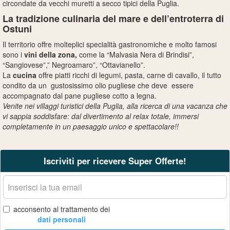
circondate da vecchi muretti a secco tipici della
Puglia
.
La tradizione culinaria del mare e dell’entroterra di
Ostuni
Il territorio offre molteplici specialità gastronomiche e molto famosi
sono i
vini della zona,
come la “Malvasia Nera di
Brindisi
”,
“Sangiovese”,” Negroamaro”, “Ottavianello”.
La
cucina
offre piatti ricchi di legumi, pasta, carne di cavallo, il tutto
condito da un gustosissimo olio pugliese che deve essere
accompagnato dal pane pugliese cotto a legna.
Venite nei
villaggi turistici della Puglia
, alla ricerca di una vacanza che
vi sappia soddisfare: dal divertimento al relax totale, immersi
completamente in un paesaggio unico e spettacolare!!
Iscriviti per ricevere Super Offerte!
La
tua
email
acconsento al trattamento dei
dati personali