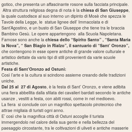
gotico, che presenta un affascinante rosone sulla facciata principale.
Altra struttura religiosa degna di nota è la
chiesa di San Giuseppe
,
la quale custodisce al suo interno un dipinto di Mosè che spezza le
Tavole della Legge, le statue lignee dell’ Immacolata e di
Sant’Agostino, e un busto di San Giuseppe che tiene tra le braccia
Bambino Gesù. Le opere appartengono alla Scuola Napoletana.
Famose sono anche la
chiesa dello “Spirito Santo” , “Santa Maria
la Nova”, “ San Biagio in Rialzo”, il santuario di “Sant’ Oronzo”,
che contengono in esse opere antiche di grande valore culturale e
artistico dettate da vario tipi di stili provenienti da varie scuole
artistiche.
Festa di Sant’Oronzo ad Ostuni:
Così l’arte e la cultura si scindono assieme creando delle tradizioni
uniche.
Dal 25 al 27 di Agosto
, è la festa di Sant’ Oronzo, e viene adibita
una fiera abbellita dalla sfilata dei cavalieri bardati secondo le antiche
usanze , vestiti a festa, con abiti rossi, come in nel medioevo.
La fiera si conclude con un magnifico spettacolo pirotecnico che
attrae migliaia di turisti ogni anno.
E’ così che la magnifica città di Ostuni accoglie il turista
immergendolo nel calore della sua gente e nella bellezza del
paesaggio circostante, tra le coltivazioni di uliveti e antiche masserie