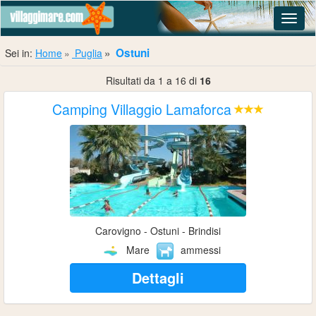
Navig
Ostuni
Sei in:
Home
Puglia
Risultati da 1 a 16 di
16
Camping Villaggio Lamaforca
Carovigno - Ostuni - Brindisi
Mare
ammessi
Dettagli